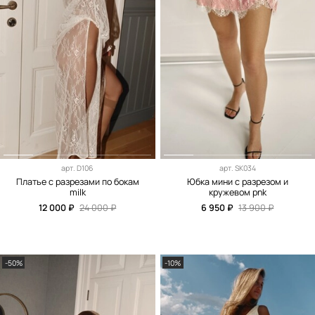
арт.
D106
арт.
SK034
Платье с разрезами по бокам
Юбка мини с разрезом и
milk
кружевом pnk
12 000 ₽
24 000 ₽
6 950 ₽
13 900 ₽
-50%
-10%