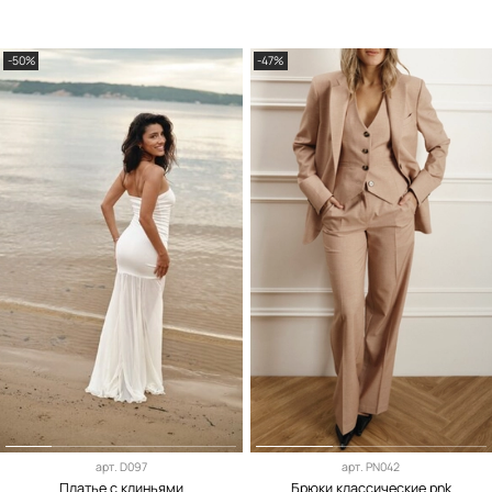
-50%
-47%
арт.
D097
арт.
PN042
Платье с клиньями
Брюки классические pnk