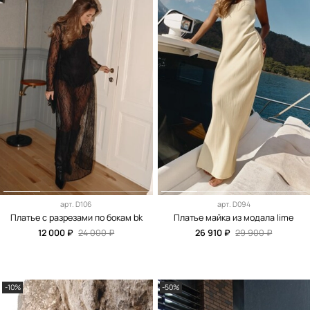
арт.
D106
арт.
D094
Платье с разрезами по бокам bk
Платье майка из модала lime
12 000 ₽
24 000 ₽
26 910 ₽
29 900 ₽
-10%
-50%