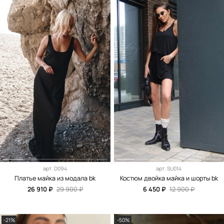
арт.
D094
арт.
SU014
Платье майка из модала bk
Костюм двойка майка и шорты bk
26 910 ₽
29 900 ₽
6 450 ₽
12 900 ₽
-21%
-50%