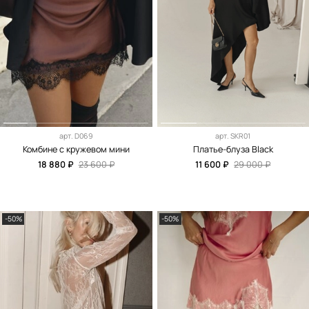
арт.
D069
арт.
SKR01
Комбине с кружевом мини
Платье-блуза Black
18 880 ₽
23 600 ₽
11 600 ₽
29 000 ₽
-50%
-50%