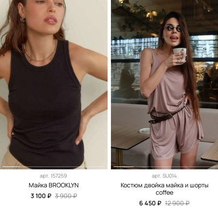
арт.
157259
арт.
SU014
Майка BROOKLYN
Костюм двойка майка и шорты
coffee
3 100 ₽
3 900 ₽
6 450 ₽
12 900 ₽