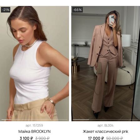
-21%
-66%
арт.
157259
арт.
BL004
Майка BROOKLYN
Жакет классический pnk
3 100 ₽
3 900 ₽
17 000 ₽
50 000 ₽