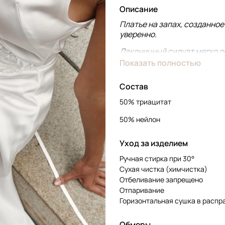
Описание
Платье на запах, созданное
уверенно.
Лаконичный силуэт мягко о
женственность, а деликатн
Показать полностью
Нежное кружево, словно то
чтобы образ оставался изы
Состав
Полупрозрачное кружево соз
50% триацитат
оттенку и ощущение большой
внутреннюю силу и про вече
50% нейлон
Идеально для особых выходо
Уход за изделием
Ручная стирка при 30°
Сухая чистка (химчистка)
Отбеливание запрещено
Отпаривание
Горизонтальная сушка в расп
Обмеры