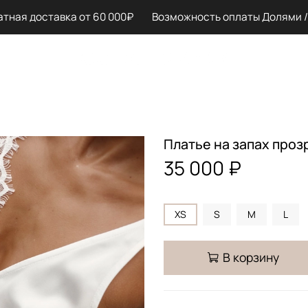
ая доставка от 60 000₽ Возможность оплаты Долями / Сп
Платье на запах проз
35 000 ₽
XS
S
M
L
В корзину