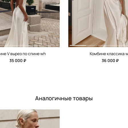
ине V вырез по спине wh
Комбине классика 
35 000 ₽
36 000 ₽
Аналогичные товары