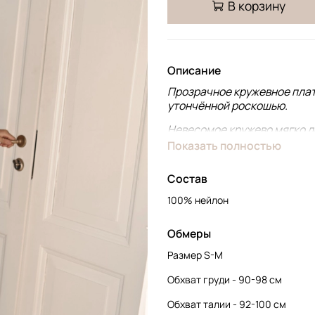
В корзину
Описание
Прозрачное кружевное плат
утончённой роскошью.
Невесомое кружево мягко л
эффект второй кожи. Прозр
Показать полностью
образ лёгкостью.
Состав
Модель представлена в дву
Молочное кружево особенно 
100% нейлон
идеальным выбором для утр
Обмеры
Размер S-M
Обхват груди - 90-98 см
Обхват талии - 92-100 см