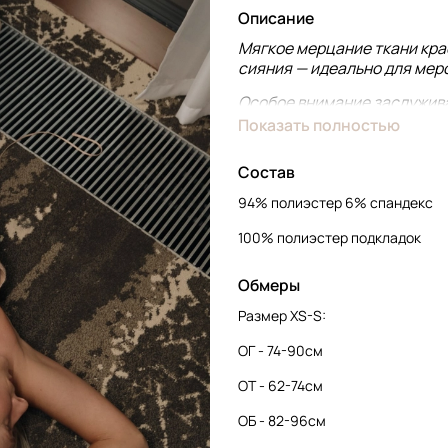
Описание
Мягкое мерцание ткани крас
сияния — идеально для мер
Особое внимание заслужива
аккуратно фиксируют плать
Показать полностью
и комфорта даже при длите
благодаря чему оно не прос
Состав
в каждом движении.
94% полиэстер 6% спандекс
Крой платья продуман до ме
плавно повторяя линии тела
100% полиэстер подкладок
вариант, когда красота и у
Обмеры
Размер XS-S:
ОГ - 74-90см
ОТ - 62-74см
ОБ - 82-96см