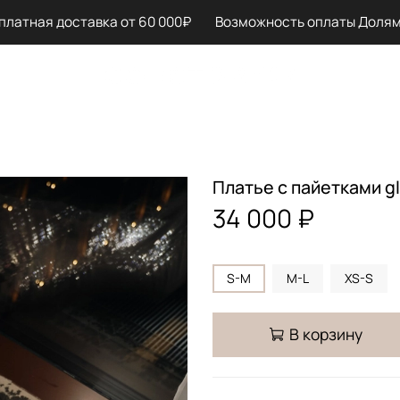
атная доставка от 60 000₽ Возможность оплаты Долями /
Платье с пайетками g
34 000 ₽
S-M
M-L
XS-S
В корзину