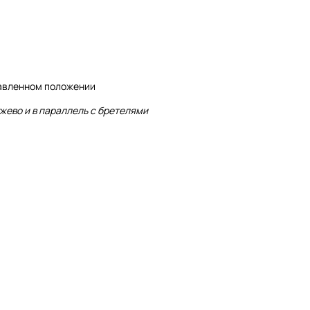
равленном положении
ужево и в параллель с бретелями