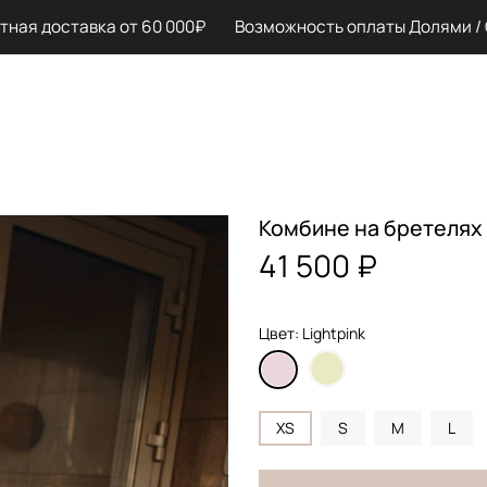
я доставка от 60 000₽ Возможность оплаты Долями / Сп
Комбине на бретелях 
41 500 ₽
Цвет: Lightpink
XS
S
M
L